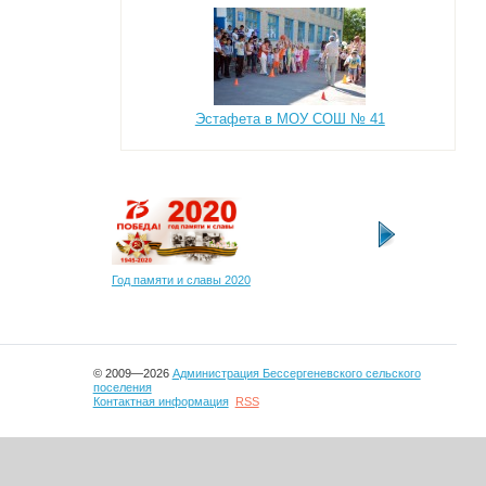
Эстафета в МОУ СОШ № 41
Год памяти и славы 2020
РИА новости регионо
© 2009—2026
Администрация Бессергеневского сельского
поселения
Контактная информация
RSS