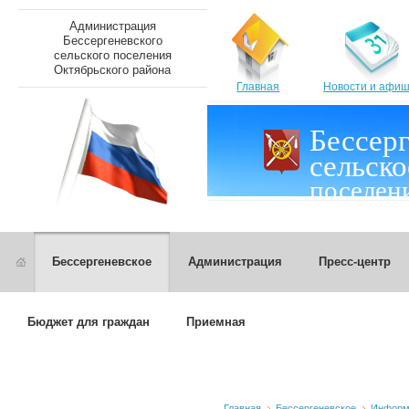
Администрация
Бессергеневского
сельского поселения
Октябрьского района
Главная
Новости и афи
Бессер
сельско
поселен
Бессергеневское
Администрация
Пресс-центр
Бюджет для граждан
Приемная
Главная
Бессергеневское
Информа