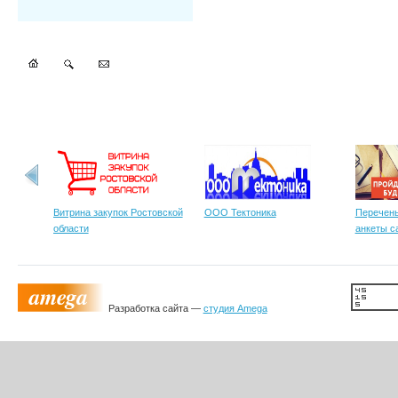
Витрина закупок Ростовской
ООО Тектоника
Перечень
области
анкеты с
Разработка сайта —
студия Amega